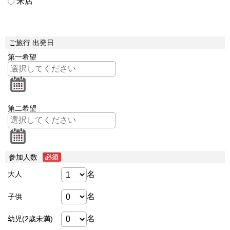
来店
ご旅行 出発日
第一希望
第二希望
参加人数
名
大人
名
子供
名
幼児(2歳未満)