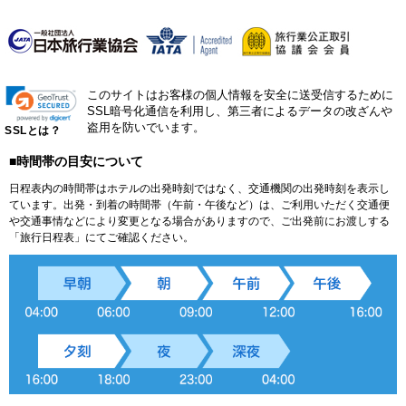
このサイトはお客様の個人情報を安全に送受信するために
SSL暗号化通信を利用し、第三者によるデータの改ざんや
盗用を防いでいます。
SSLとは？
■時間帯の目安について
日程表内の時間帯はホテルの出発時刻ではなく、交通機関の出発時刻を表示し
ています。出発・到着の時間帯（午前・午後など）は、ご利用いただく交通便
や交通事情などにより変更となる場合がありますので、ご出発前にお渡しする
「旅行日程表」にてご確認ください。