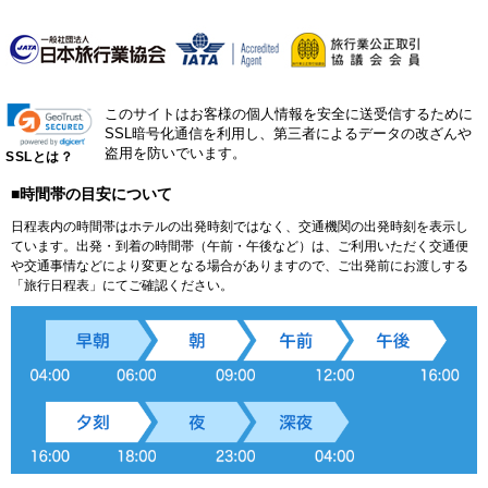
このサイトはお客様の個人情報を安全に送受信するために
SSL暗号化通信を利用し、第三者によるデータの改ざんや
盗用を防いでいます。
SSLとは？
■時間帯の目安について
日程表内の時間帯はホテルの出発時刻ではなく、交通機関の出発時刻を表示し
ています。出発・到着の時間帯（午前・午後など）は、ご利用いただく交通便
や交通事情などにより変更となる場合がありますので、ご出発前にお渡しする
「旅行日程表」にてご確認ください。