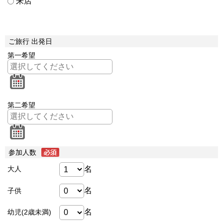
来店
ご旅行 出発日
第一希望
第二希望
参加人数
名
大人
名
子供
名
幼児(2歳未満)