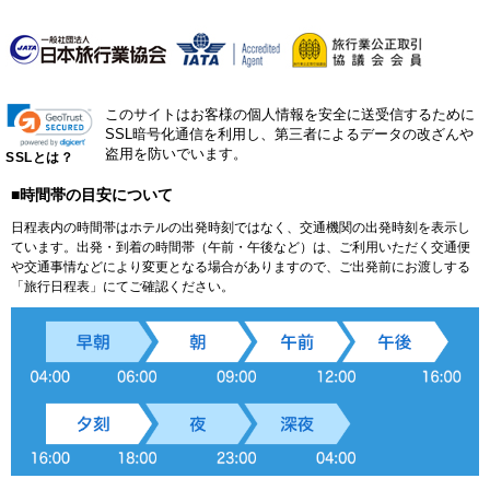
このサイトはお客様の個人情報を安全に送受信するために
SSL暗号化通信を利用し、第三者によるデータの改ざんや
盗用を防いでいます。
SSLとは？
■時間帯の目安について
日程表内の時間帯はホテルの出発時刻ではなく、交通機関の出発時刻を表示し
ています。出発・到着の時間帯（午前・午後など）は、ご利用いただく交通便
や交通事情などにより変更となる場合がありますので、ご出発前にお渡しする
「旅行日程表」にてご確認ください。