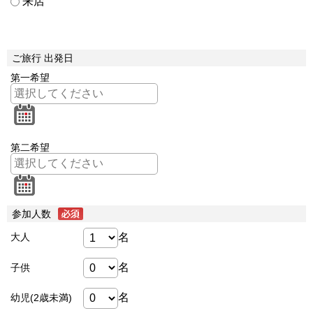
来店
ご旅行 出発日
第一希望
第二希望
参加人数
名
大人
名
子供
名
幼児(2歳未満)