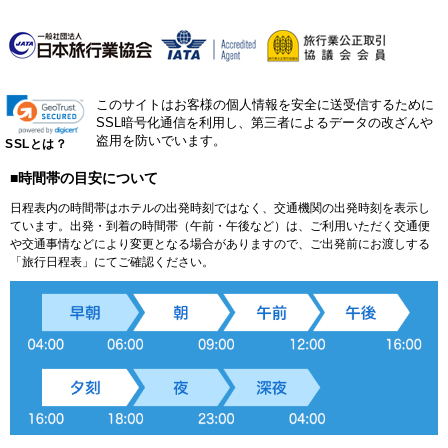
このサイトはお客様の個人情報を安全に送受信するために
SSL暗号化通信を利用し、第三者によるデータの改ざんや
盗用を防いでいます。
SSLとは？
■時間帯の目安について
日程表内の時間帯はホテルの出発時刻ではなく、交通機関の出発時刻を表示し
ています。出発・到着の時間帯（午前・午後など）は、ご利用いただく交通便
や交通事情などにより変更となる場合がありますので、ご出発前にお渡しする
「旅行日程表」にてご確認ください。