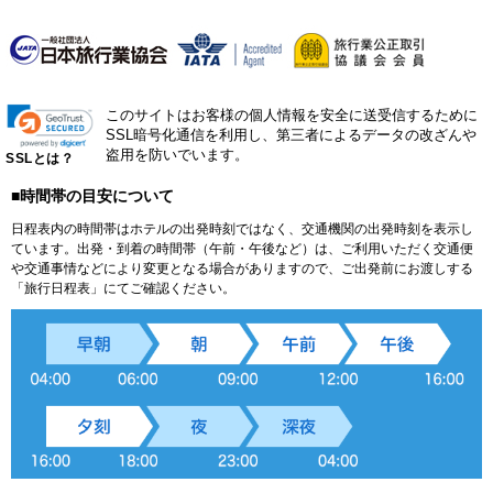
このサイトはお客様の個人情報を安全に送受信するために
SSL暗号化通信を利用し、第三者によるデータの改ざんや
盗用を防いでいます。
SSLとは？
■時間帯の目安について
日程表内の時間帯はホテルの出発時刻ではなく、交通機関の出発時刻を表示し
ています。出発・到着の時間帯（午前・午後など）は、ご利用いただく交通便
や交通事情などにより変更となる場合がありますので、ご出発前にお渡しする
「旅行日程表」にてご確認ください。