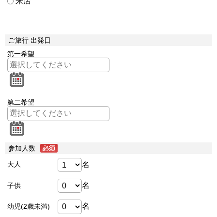
来店
ご旅行 出発日
第一希望
第二希望
参加人数
名
大人
名
子供
名
幼児(2歳未満)