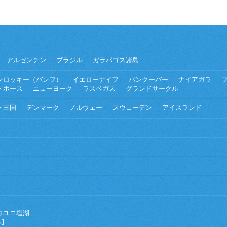
アルゼンチン
ブラジル
ガラパゴス諸島
ンロッキー（バンフ）
イエローナイフ
バンクーバー
ナイアガラ
トホース
ニューヨーク
ラスベガス
グランドサークル
ト三国
デンマーク
ノルウェー
スウェーデン
アイスランド
ウユニ塩湖
海】