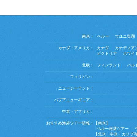
南米：
ペルー
ウユニ塩湖
カナダ・アメリカ：
カナダ
カナディア
ビクトリア
ホワイ
北欧：
フィンランド
バル
フィリピン：
ニュージーランド：
パプアニューギニア：
中東・アフリカ：
おすすめ海外ツアー情報：
【南米】
ペルー厳選ツアー
【北米・中米・カリブ