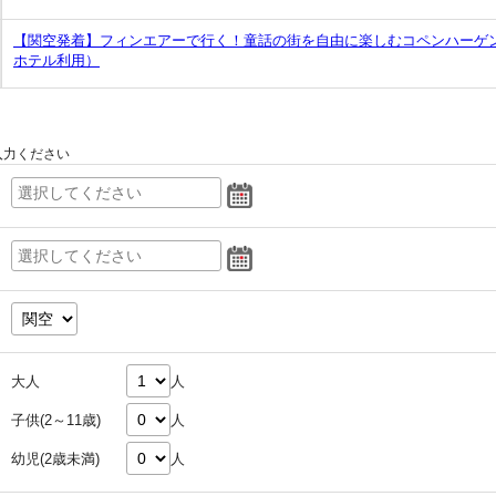
【関空発着】フィンエアーで行く！童話の街を自由に楽しむコペンハーゲ
ホテル利用）
入力ください
大人
人
子供(2～11歳)
人
幼児(2歳未満)
人