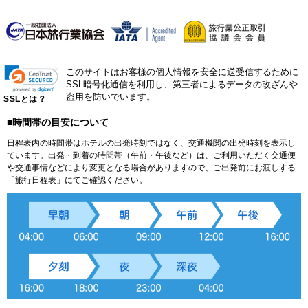
このサイトはお客様の個人情報を安全に送受信するために
SSL暗号化通信を利用し、第三者によるデータの改ざんや
盗用を防いでいます。
SSLとは？
■時間帯の目安について
日程表内の時間帯はホテルの出発時刻ではなく、交通機関の出発時刻を表示し
ています。出発・到着の時間帯（午前・午後など）は、ご利用いただく交通便
や交通事情などにより変更となる場合がありますので、ご出発前にお渡しする
「旅行日程表」にてご確認ください。