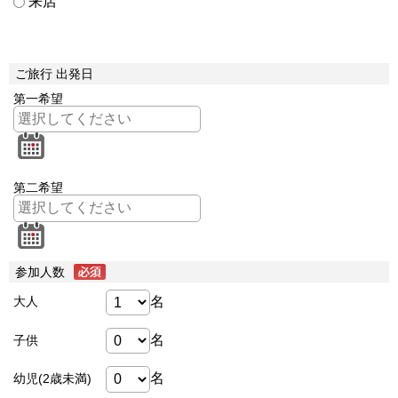
来店
ご旅行 出発日
第一希望
第二希望
参加人数
名
大人
名
子供
名
幼児(2歳未満)