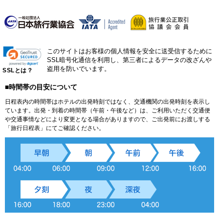
このサイトはお客様の個人情報を安全に送受信するために
SSL暗号化通信を利用し、第三者によるデータの改ざんや
盗用を防いでいます。
SSLとは？
■時間帯の目安について
日程表内の時間帯はホテルの出発時刻ではなく、交通機関の出発時刻を表示し
ています。出発・到着の時間帯（午前・午後など）は、ご利用いただく交通便
や交通事情などにより変更となる場合がありますので、ご出発前にお渡しする
「旅行日程表」にてご確認ください。