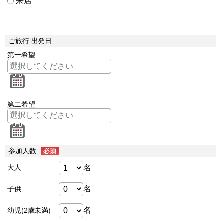
来店
ご旅行 出発日
第一希望
第二希望
参加人数
名
大人
名
子供
名
幼児(2歳未満)