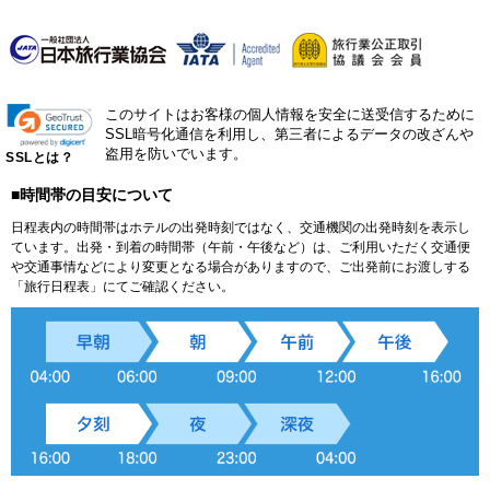
このサイトはお客様の個人情報を安全に送受信するために
SSL暗号化通信を利用し、第三者によるデータの改ざんや
盗用を防いでいます。
SSLとは？
■時間帯の目安について
日程表内の時間帯はホテルの出発時刻ではなく、交通機関の出発時刻を表示し
ています。出発・到着の時間帯（午前・午後など）は、ご利用いただく交通便
や交通事情などにより変更となる場合がありますので、ご出発前にお渡しする
「旅行日程表」にてご確認ください。