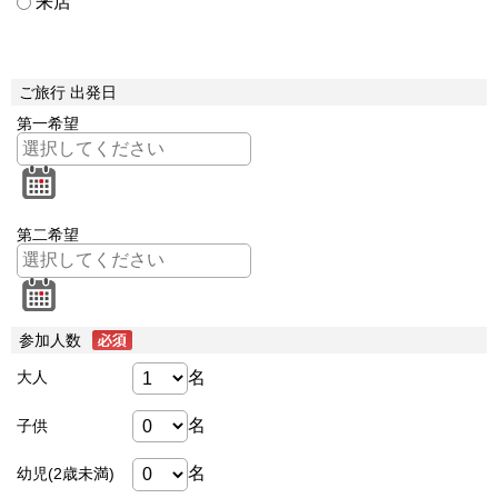
来店
ご旅行 出発日
第一希望
第二希望
参加人数
名
大人
名
子供
名
幼児(2歳未満)