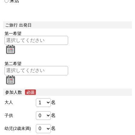
来店
ご旅行 出発日
第一希望
第二希望
参加人数
名
大人
名
子供
名
幼児(2歳未満)