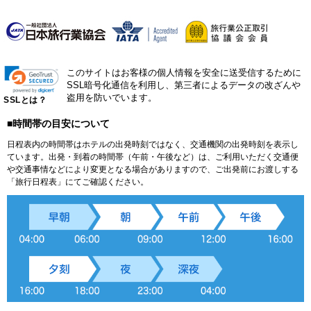
このサイトはお客様の個人情報を安全に送受信するために
SSL暗号化通信を利用し、第三者によるデータの改ざんや
盗用を防いでいます。
SSLとは？
■時間帯の目安について
日程表内の時間帯はホテルの出発時刻ではなく、交通機関の出発時刻を表示し
ています。出発・到着の時間帯（午前・午後など）は、ご利用いただく交通便
や交通事情などにより変更となる場合がありますので、ご出発前にお渡しする
「旅行日程表」にてご確認ください。