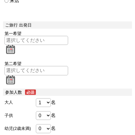
来店
ご旅行 出発日
第一希望
第二希望
参加人数
名
大人
名
子供
名
幼児(2歳未満)