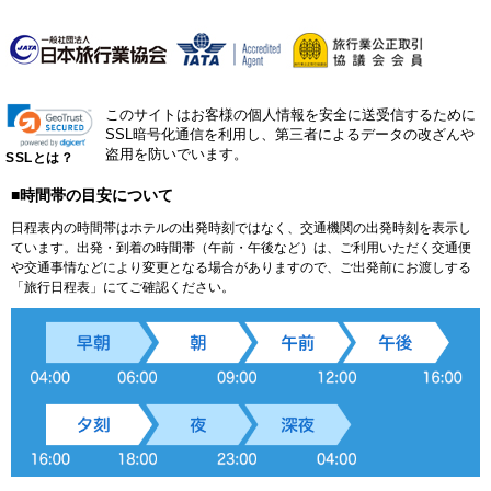
このサイトはお客様の個人情報を安全に送受信するために
SSL暗号化通信を利用し、第三者によるデータの改ざんや
盗用を防いでいます。
SSLとは？
■時間帯の目安について
日程表内の時間帯はホテルの出発時刻ではなく、交通機関の出発時刻を表示し
ています。出発・到着の時間帯（午前・午後など）は、ご利用いただく交通便
や交通事情などにより変更となる場合がありますので、ご出発前にお渡しする
「旅行日程表」にてご確認ください。