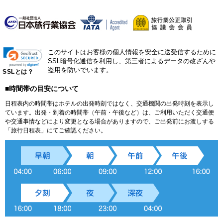
このサイトはお客様の個人情報を安全に送受信するために
SSL暗号化通信を利用し、第三者によるデータの改ざんや
盗用を防いでいます。
SSLとは？
■時間帯の目安について
日程表内の時間帯はホテルの出発時刻ではなく、交通機関の出発時刻を表示し
ています。出発・到着の時間帯（午前・午後など）は、ご利用いただく交通便
や交通事情などにより変更となる場合がありますので、ご出発前にお渡しする
「旅行日程表」にてご確認ください。