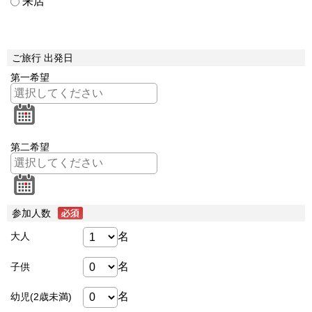
来店
ご旅行 出発日
第一希望
第二希望
参加人数
名
大人
名
子供
名
幼児(2歳未満)