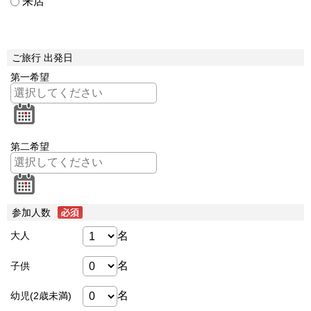
来店
ご旅行 出発日
第一希望
第二希望
参加人数
名
大人
名
子供
名
幼児(2歳未満)