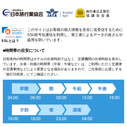
このサイトはお客様の個人情報を安全に送受信するために
SSL暗号化通信を利用し、第三者によるデータの改ざんや
盗用を防いでいます。
SSLとは？
■時間帯の目安について
日程表内の時間帯はホテルの出発時刻ではなく、交通機関の出発時刻を表示し
ています。出発・到着の時間帯（午前・午後など）は、ご利用いただく交通便
や交通事情などにより変更となる場合がありますので、ご出発前にお渡しする
「旅行日程表」にてご確認ください。