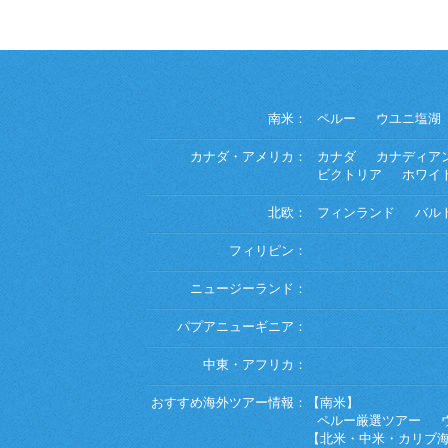
南米：
ペルー
ウユニ塩湖
カナダ・アメリカ：
カナダ
カナディア
ビクトリア
ホワイ
北欧：
フィンランド
バル
フィリピン：
ニュージーランド：
パプアニューギニア：
中東・アフリカ：
おすすめ海外ツアー情報：
【南米】
ペルー厳選ツアー
【北米・中米・カリブ