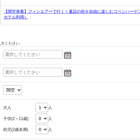
【関空発着】フィンエアーで行く！童話の街を自由に楽しむコペンハーゲ
ホテル利用）
入力ください
大人
人
子供(2～11歳)
人
幼児(2歳未満)
人