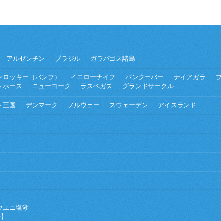
アルゼンチン
ブラジル
ガラパゴス諸島
ンロッキー（バンフ）
イエローナイフ
バンクーバー
ナイアガラ
トホース
ニューヨーク
ラスベガス
グランドサークル
ト三国
デンマーク
ノルウェー
スウェーデン
アイスランド
ウユニ塩湖
海】