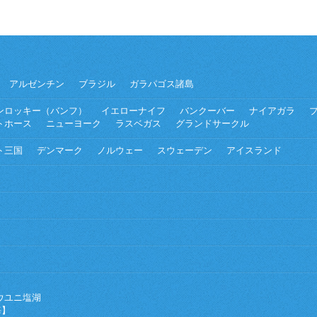
アルゼンチン
ブラジル
ガラパゴス諸島
ンロッキー（バンフ）
イエローナイフ
バンクーバー
ナイアガラ
トホース
ニューヨーク
ラスベガス
グランドサークル
ト三国
デンマーク
ノルウェー
スウェーデン
アイスランド
ウユニ塩湖
海】