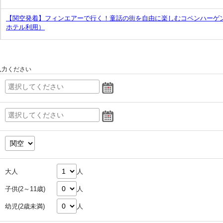
【関空発着】フィンエアーで行く！童話の街を自由に楽しむコペンハーゲ
ホテル利用）
入力ください
大人
人
子供(2～11歳)
人
幼児(2歳未満)
人