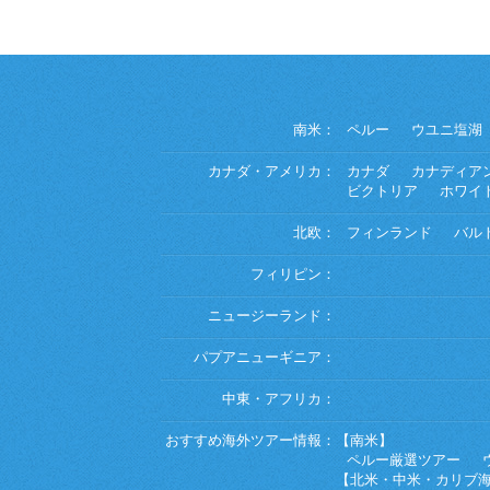
南米：
ペルー
ウユニ塩湖
カナダ・アメリカ：
カナダ
カナディア
ビクトリア
ホワイ
北欧：
フィンランド
バル
フィリピン：
ニュージーランド：
パプアニューギニア：
中東・アフリカ：
おすすめ海外ツアー情報：
【南米】
ペルー厳選ツアー
【北米・中米・カリブ