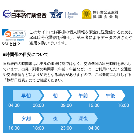
このサイトはお客様の個人情報を安全に送受信するために
SSL暗号化通信を利用し、第三者によるデータの改ざんや
盗用を防いでいます。
SSLとは？
■時間帯の目安について
日程表内の時間帯はホテルの出発時刻ではなく、交通機関の出発時刻を表示し
ています。出発・到着の時間帯（午前・午後など）は、ご利用いただく交通便
や交通事情などにより変更となる場合がありますので、ご出発前にお渡しする
「旅行日程表」にてご確認ください。