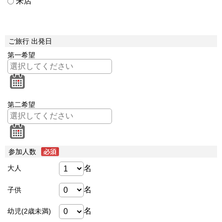
来店
ご旅行 出発日
第一希望
第二希望
参加人数
名
大人
名
子供
名
幼児(2歳未満)