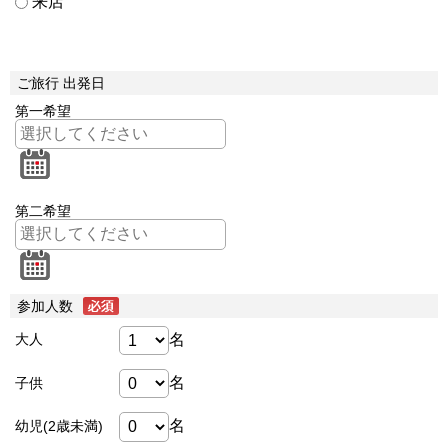
来店
ご旅行 出発日
第一希望
第二希望
参加人数
名
大人
名
子供
名
幼児(2歳未満)