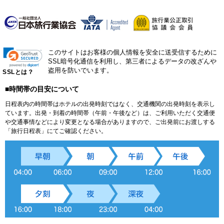
このサイトはお客様の個人情報を安全に送受信するために
SSL暗号化通信を利用し、第三者によるデータの改ざんや
盗用を防いでいます。
SSLとは？
■時間帯の目安について
日程表内の時間帯はホテルの出発時刻ではなく、交通機関の出発時刻を表示し
ています。出発・到着の時間帯（午前・午後など）は、ご利用いただく交通便
や交通事情などにより変更となる場合がありますので、ご出発前にお渡しする
「旅行日程表」にてご確認ください。