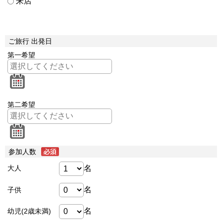
来店
ご旅行 出発日
第一希望
第二希望
参加人数
名
大人
名
子供
名
幼児(2歳未満)