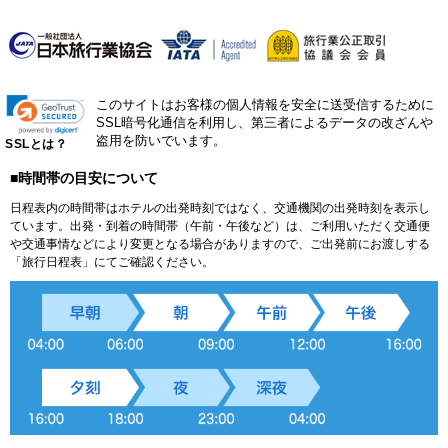
このサイトはお客様の個人情報を安全に送受信するために
SSL暗号化通信を利用し、第三者によるデータの改ざんや
盗用を防いでいます。
SSLとは？
■時間帯の目安について
日程表内の時間帯はホテルの出発時刻ではなく、交通機関の出発時刻を表示し
ています。出発・到着の時間帯（午前・午後など）は、ご利用いただく交通便
や交通事情などにより変更となる場合がありますので、ご出発前にお渡しする
「旅行日程表」にてご確認ください。