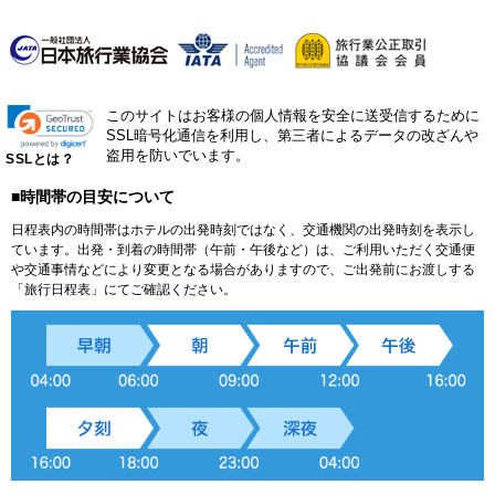
このサイトはお客様の個人情報を安全に送受信するために
SSL暗号化通信を利用し、第三者によるデータの改ざんや
盗用を防いでいます。
SSLとは？
■時間帯の目安について
日程表内の時間帯はホテルの出発時刻ではなく、交通機関の出発時刻を表示し
ています。出発・到着の時間帯（午前・午後など）は、ご利用いただく交通便
や交通事情などにより変更となる場合がありますので、ご出発前にお渡しする
「旅行日程表」にてご確認ください。