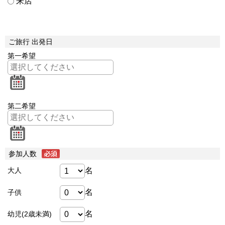
来店
ご旅行 出発日
第一希望
第二希望
参加人数
名
大人
名
子供
名
幼児(2歳未満)