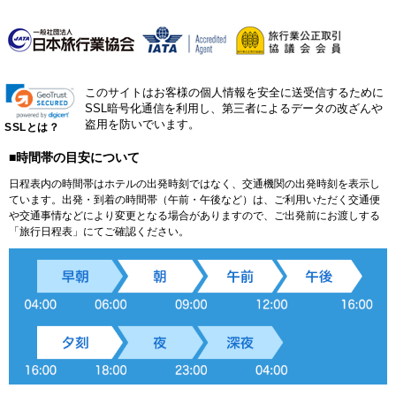
このサイトはお客様の個人情報を安全に送受信するために
SSL暗号化通信を利用し、第三者によるデータの改ざんや
盗用を防いでいます。
SSLとは？
■時間帯の目安について
日程表内の時間帯はホテルの出発時刻ではなく、交通機関の出発時刻を表示し
ています。出発・到着の時間帯（午前・午後など）は、ご利用いただく交通便
や交通事情などにより変更となる場合がありますので、ご出発前にお渡しする
「旅行日程表」にてご確認ください。