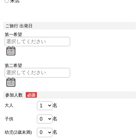
来店
ご旅行 出発日
第一希望
第二希望
参加人数
名
大人
名
子供
名
幼児(2歳未満)