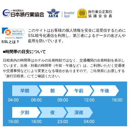
このサイトはお客様の個人情報を安全に送受信するために
SSL暗号化通信を利用し、第三者によるデータの改ざんや
盗用を防いでいます。
SSLとは？
■時間帯の目安について
日程表内の時間帯はホテルの出発時刻ではなく、交通機関の出発時刻を表示し
ています。出発・到着の時間帯（午前・午後など）は、ご利用いただく交通便
や交通事情などにより変更となる場合がありますので、ご出発前にお渡しする
「旅行日程表」にてご確認ください。