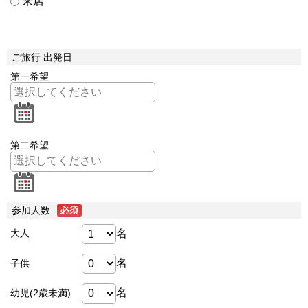
来店
ご旅行 出発日
第一希望
第二希望
参加人数
名
大人
名
子供
名
幼児(2歳未満)