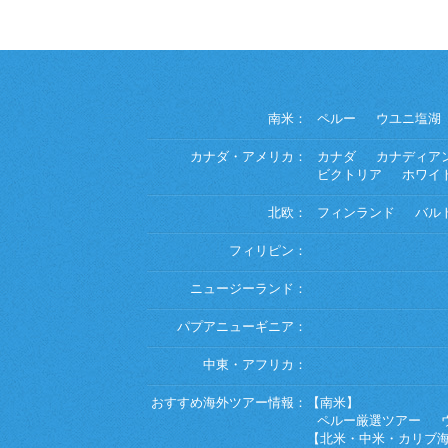
南米：
ペルー
ウユニ塩湖
カナダ・アメリカ：
カナダ
カナディア
ビクトリア
ホワイ
北欧：
フィンランド
バル
フィリピン：
ニュージーランド：
パプアニューギニア：
中東・アフリカ：
おすすめ海外ツアー情報：
【南米】
ペルー厳選ツアー
【北米・中米・カリブ