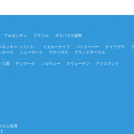
アルゼンチン
ブラジル
ガラパゴス諸島
ンロッキー（バンフ）
イエローナイフ
バンクーバー
ナイアガラ
トホース
ニューヨーク
ラスベガス
グランドサークル
ト三国
デンマーク
ノルウェー
スウェーデン
アイスランド
ウユニ塩湖
海】