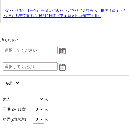
《ひとり旅》【一生に一度は行きたいガラパゴス諸島へ】世界遺産キトと
へ行く！赤道直下の神秘11日間《アエロメヒコ航空利用》
入力ください
大人
人
子供(2～11歳)
人
幼児(2歳未満)
人