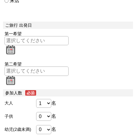
来店
ご旅行 出発日
第一希望
第二希望
参加人数
名
大人
名
子供
名
幼児(2歳未満)