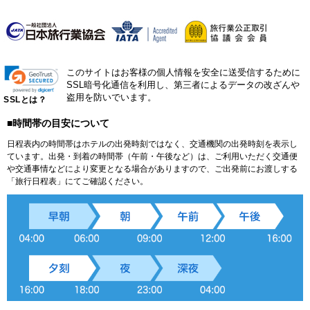
このサイトはお客様の個人情報を安全に送受信するために
SSL暗号化通信を利用し、第三者によるデータの改ざんや
盗用を防いでいます。
SSLとは？
■時間帯の目安について
日程表内の時間帯はホテルの出発時刻ではなく、交通機関の出発時刻を表示し
ています。出発・到着の時間帯（午前・午後など）は、ご利用いただく交通便
や交通事情などにより変更となる場合がありますので、ご出発前にお渡しする
「旅行日程表」にてご確認ください。