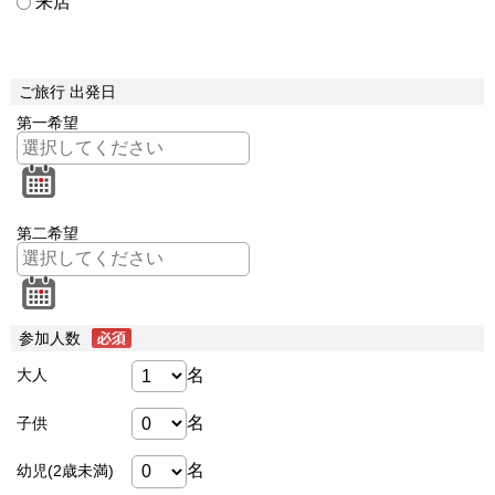
来店
ご旅行 出発日
第一希望
第二希望
参加人数
名
大人
名
子供
名
幼児(2歳未満)