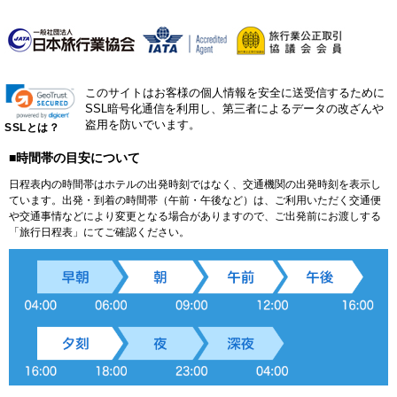
このサイトはお客様の個人情報を安全に送受信するために
SSL暗号化通信を利用し、第三者によるデータの改ざんや
盗用を防いでいます。
SSLとは？
■時間帯の目安について
日程表内の時間帯はホテルの出発時刻ではなく、交通機関の出発時刻を表示し
ています。出発・到着の時間帯（午前・午後など）は、ご利用いただく交通便
や交通事情などにより変更となる場合がありますので、ご出発前にお渡しする
「旅行日程表」にてご確認ください。