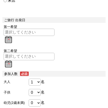
来店
ご旅行 出発日
第一希望
第二希望
参加人数
名
大人
名
子供
名
幼児(2歳未満)