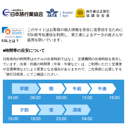
このサイトはお客様の個人情報を安全に送受信するために
SSL暗号化通信を利用し、第三者によるデータの改ざんや
盗用を防いでいます。
SSLとは？
■時間帯の目安について
日程表内の時間帯はホテルの出発時刻ではなく、交通機関の出発時刻を表示し
ています。出発・到着の時間帯（午前・午後など）は、ご利用いただく交通便
や交通事情などにより変更となる場合がありますので、ご出発前にお渡しする
「旅行日程表」にてご確認ください。