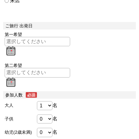
来店
ご旅行 出発日
第一希望
第二希望
参加人数
名
大人
名
子供
名
幼児(2歳未満)