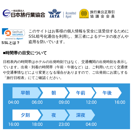
このサイトはお客様の個人情報を安全に送受信するために
SSL暗号化通信を利用し、第三者によるデータの改ざんや
盗用を防いでいます。
SSLとは？
■時間帯の目安について
日程表内の時間帯はホテルの出発時刻ではなく、交通機関の出発時刻を表示し
ています。出発・到着の時間帯（午前・午後など）は、ご利用いただく交通便
や交通事情などにより変更となる場合がありますので、ご出発前にお渡しする
「旅行日程表」にてご確認ください。