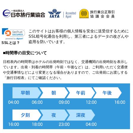
このサイトはお客様の個人情報を安全に送受信するために
SSL暗号化通信を利用し、第三者によるデータの改ざんや
盗用を防いでいます。
SSLとは？
■時間帯の目安について
日程表内の時間帯はホテルの出発時刻ではなく、交通機関の出発時刻を表示し
ています。出発・到着の時間帯（午前・午後など）は、ご利用いただく交通便
や交通事情などにより変更となる場合がありますので、ご出発前にお渡しする
「旅行日程表」にてご確認ください。