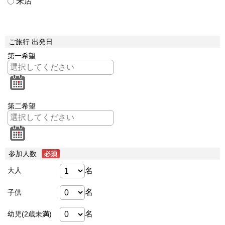
来店
ご旅行 出発日
第一希望
第二希望
参加人数
名
大人
名
子供
名
幼児(2歳未満)