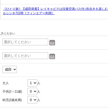
《ひとり旅》【成田発着】レイキャビクは往復空港バス付♪街歩きを楽しむ
ルシンキ7日間《フィンエアー利用》
入力ください
大人
人
子供(2～11歳)
人
幼児(2歳未満)
人