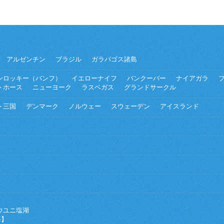
アルゼンチン
ブラジル
ガラパゴス諸島
ンロッキー（バンフ）
イエローナイフ
バンクーバー
ナイアガラ
トホース
ニューヨーク
ラスベガス
グランドサークル
ト三国
デンマーク
ノルウェー
スウェーデン
アイスランド
ウユニ塩湖
海】