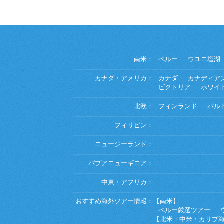
南米：
ペルー
ウユニ塩湖
カナダ・アメリカ：
カナダ
カナディア
ビクトリア
ホワイ
北欧：
フィンランド
バル
フィリピン：
ニュージーランド：
パプアニューギニア：
中東・アフリカ：
おすすめ海外ツアー情報：
【南米】
ペルー厳選ツアー
【北米・中米・カリブ