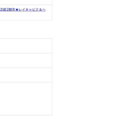
北欧2都市★レイキャビク＆ヘ