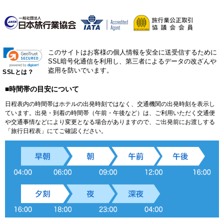
このサイトはお客様の個人情報を安全に送受信するために
SSL暗号化通信を利用し、第三者によるデータの改ざんや
盗用を防いでいます。
SSLとは？
■時間帯の目安について
日程表内の時間帯はホテルの出発時刻ではなく、交通機関の出発時刻を表示し
ています。出発・到着の時間帯（午前・午後など）は、ご利用いただく交通便
や交通事情などにより変更となる場合がありますので、ご出発前にお渡しする
「旅行日程表」にてご確認ください。