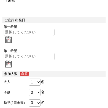
来店
ご旅行 出発日
第一希望
第二希望
参加人数
名
大人
名
子供
名
幼児(2歳未満)