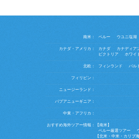
南米：
ペルー
ウユニ塩湖
カナダ・アメリカ：
カナダ
カナディア
ビクトリア
ホワイ
北欧：
フィンランド
バル
フィリピン：
ニュージーランド：
パプアニューギニア：
中東・アフリカ：
おすすめ海外ツアー情報：
【南米】
ペルー厳選ツアー
【北米・中米・カリブ