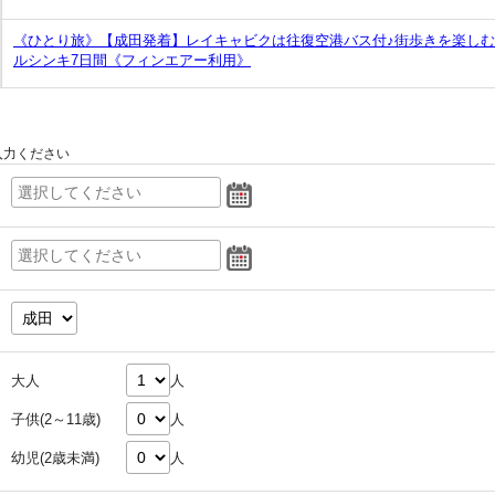
《ひとり旅》【成田発着】レイキャビクは往復空港バス付♪街歩きを楽しむ
ルシンキ7日間《フィンエアー利用》
入力ください
大人
人
子供(2～11歳)
人
幼児(2歳未満)
人