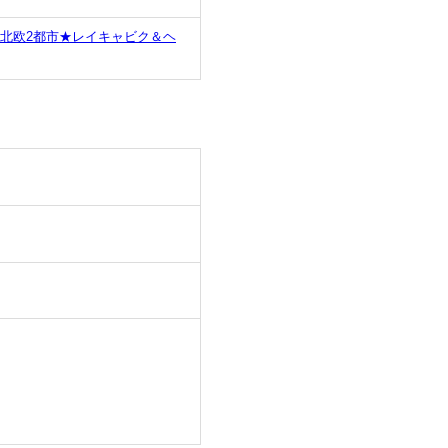
北欧2都市★レイキャビク＆ヘ