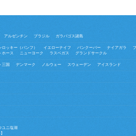
アルゼンチン
ブラジル
ガラパゴス諸島
ンロッキー（バンフ）
イエローナイフ
バンクーバー
ナイアガラ
トホース
ニューヨーク
ラスベガス
グランドサークル
ト三国
デンマーク
ノルウェー
スウェーデン
アイスランド
ウユニ塩湖
海】