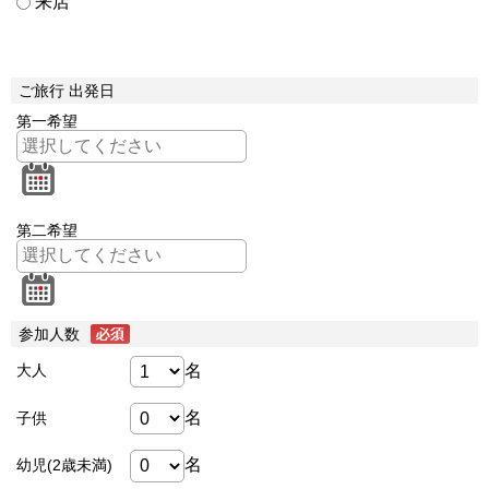
来店
ご旅行 出発日
第一希望
第二希望
参加人数
名
大人
名
子供
名
幼児(2歳未満)