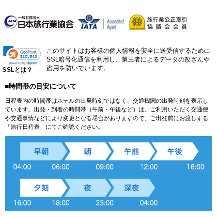
このサイトはお客様の個人情報を安全に送受信するために
SSL暗号化通信を利用し、第三者によるデータの改ざんや
盗用を防いでいます。
SSLとは？
■時間帯の目安について
日程表内の時間帯はホテルの出発時刻ではなく、交通機関の出発時刻を表示し
ています。出発・到着の時間帯（午前・午後など）は、ご利用いただく交通便
や交通事情などにより変更となる場合がありますので、ご出発前にお渡しする
「旅行日程表」にてご確認ください。