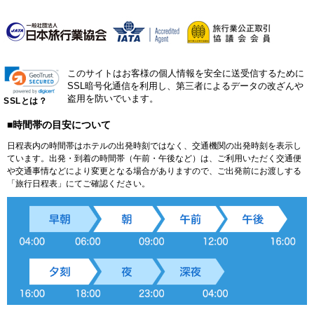
このサイトはお客様の個人情報を安全に送受信するために
SSL暗号化通信を利用し、第三者によるデータの改ざんや
盗用を防いでいます。
SSLとは？
■時間帯の目安について
日程表内の時間帯はホテルの出発時刻ではなく、交通機関の出発時刻を表示し
ています。出発・到着の時間帯（午前・午後など）は、ご利用いただく交通便
や交通事情などにより変更となる場合がありますので、ご出発前にお渡しする
「旅行日程表」にてご確認ください。