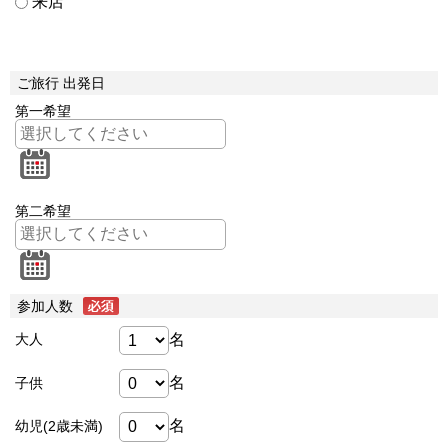
来店
ご旅行 出発日
第一希望
第二希望
参加人数
名
大人
名
子供
名
幼児(2歳未満)