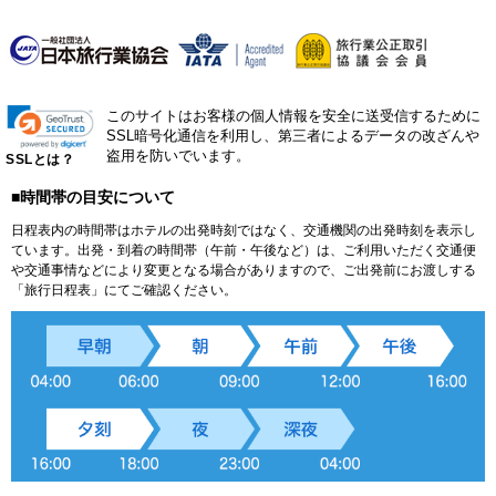
このサイトはお客様の個人情報を安全に送受信するために
SSL暗号化通信を利用し、第三者によるデータの改ざんや
盗用を防いでいます。
SSLとは？
■時間帯の目安について
日程表内の時間帯はホテルの出発時刻ではなく、交通機関の出発時刻を表示し
ています。出発・到着の時間帯（午前・午後など）は、ご利用いただく交通便
や交通事情などにより変更となる場合がありますので、ご出発前にお渡しする
「旅行日程表」にてご確認ください。