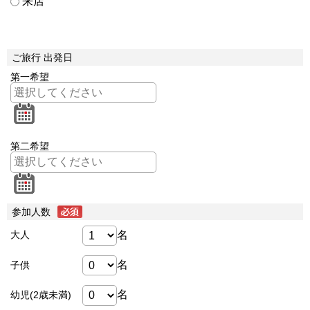
来店
ご旅行 出発日
第一希望
第二希望
参加人数
名
大人
名
子供
名
幼児(2歳未満)