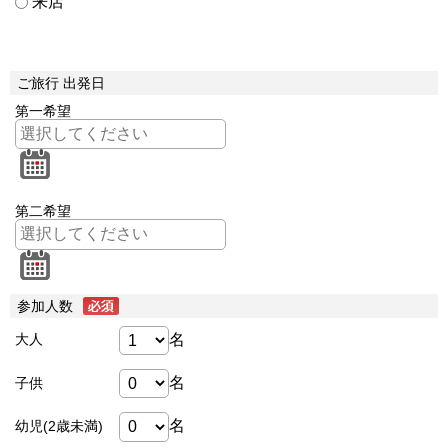
来店
ご旅行 出発日
第一希望
第二希望
参加人数
名
大人
名
子供
名
幼児(2歳未満)