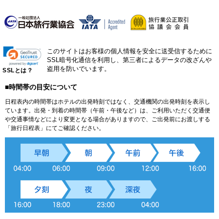
このサイトはお客様の個人情報を安全に送受信するために
SSL暗号化通信を利用し、第三者によるデータの改ざんや
盗用を防いでいます。
SSLとは？
■時間帯の目安について
日程表内の時間帯はホテルの出発時刻ではなく、交通機関の出発時刻を表示し
ています。出発・到着の時間帯（午前・午後など）は、ご利用いただく交通便
や交通事情などにより変更となる場合がありますので、ご出発前にお渡しする
「旅行日程表」にてご確認ください。