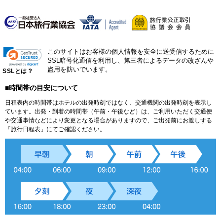
このサイトはお客様の個人情報を安全に送受信するために
SSL暗号化通信を利用し、第三者によるデータの改ざんや
盗用を防いでいます。
SSLとは？
■時間帯の目安について
日程表内の時間帯はホテルの出発時刻ではなく、交通機関の出発時刻を表示し
ています。出発・到着の時間帯（午前・午後など）は、ご利用いただく交通便
や交通事情などにより変更となる場合がありますので、ご出発前にお渡しする
「旅行日程表」にてご確認ください。