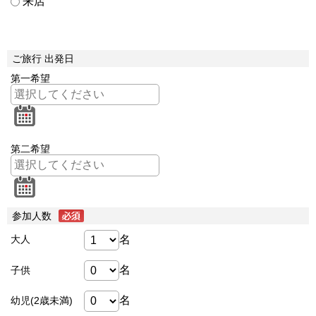
来店
ご旅行 出発日
第一希望
第二希望
参加人数
名
大人
名
子供
名
幼児(2歳未満)