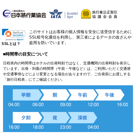
このサイトはお客様の個人情報を安全に送受信するために
SSL暗号化通信を利用し、第三者によるデータの改ざんや
盗用を防いでいます。
SSLとは？
■時間帯の目安について
日程表内の時間帯はホテルの出発時刻ではなく、交通機関の出発時刻を表示し
ています。出発・到着の時間帯（午前・午後など）は、ご利用いただく交通便
や交通事情などにより変更となる場合がありますので、ご出発前にお渡しする
「旅行日程表」にてご確認ください。