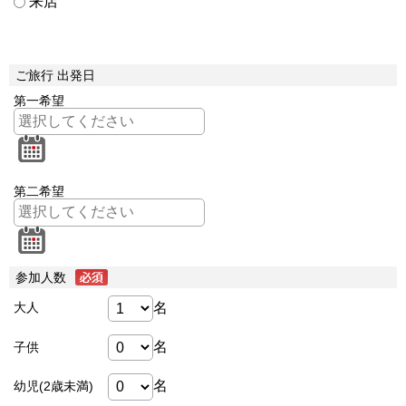
来店
ご旅行 出発日
第一希望
第二希望
参加人数
名
大人
名
子供
名
幼児(2歳未満)