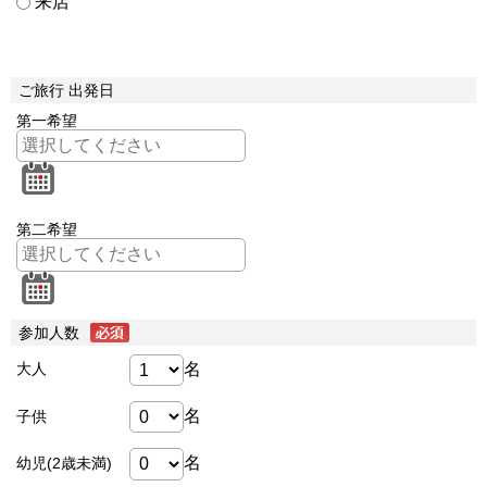
来店
ご旅行 出発日
第一希望
第二希望
参加人数
名
大人
名
子供
名
幼児(2歳未満)