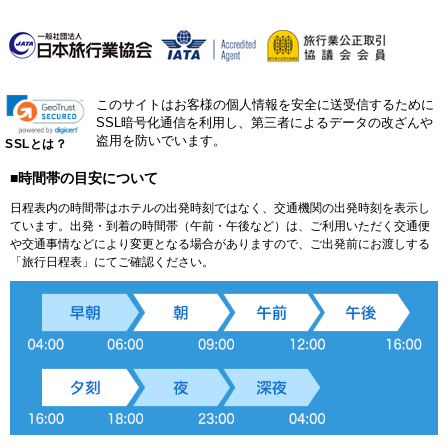
このサイトはお客様の個人情報を安全に送受信するために
SSL暗号化通信を利用し、第三者によるデータの改ざんや
盗用を防いでいます。
SSLとは？
■時間帯の目安について
日程表内の時間帯はホテルの出発時刻ではなく、交通機関の出発時刻を表示し
ています。出発・到着の時間帯（午前・午後など）は、ご利用いただく交通便
や交通事情などにより変更となる場合がありますので、ご出発前にお渡しする
「旅行日程表」にてご確認ください。