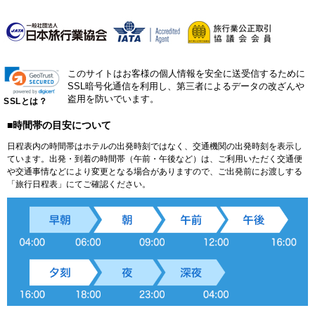
このサイトはお客様の個人情報を安全に送受信するために
SSL暗号化通信を利用し、第三者によるデータの改ざんや
盗用を防いでいます。
SSLとは？
■時間帯の目安について
日程表内の時間帯はホテルの出発時刻ではなく、交通機関の出発時刻を表示し
ています。出発・到着の時間帯（午前・午後など）は、ご利用いただく交通便
や交通事情などにより変更となる場合がありますので、ご出発前にお渡しする
「旅行日程表」にてご確認ください。