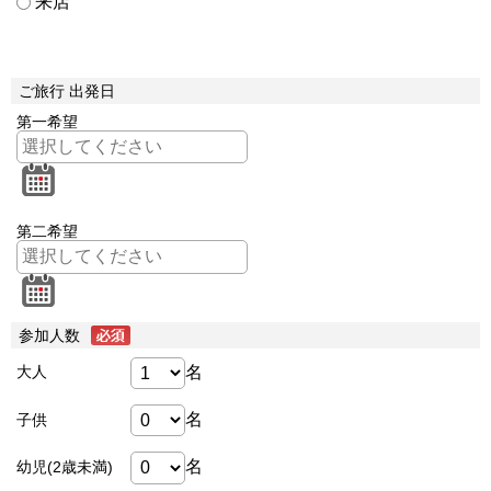
来店
ご旅行 出発日
第一希望
第二希望
参加人数
名
大人
名
子供
名
幼児(2歳未満)