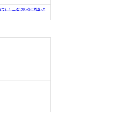
で行く 王道北欧2都市周遊♪ス