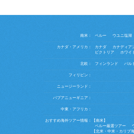
南米：
ペルー
ウユニ塩湖
カナダ・アメリカ：
カナダ
カナディア
ビクトリア
ホワイ
北欧：
フィンランド
バル
フィリピン：
ニュージーランド：
パプアニューギニア：
中東・アフリカ：
おすすめ海外ツアー情報：
【南米】
ペルー厳選ツアー
【北米・中米・カリブ