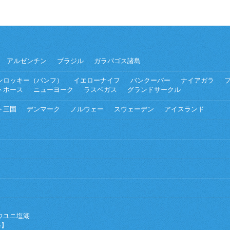
アルゼンチン
ブラジル
ガラパゴス諸島
ンロッキー（バンフ）
イエローナイフ
バンクーバー
ナイアガラ
トホース
ニューヨーク
ラスベガス
グランドサークル
ト三国
デンマーク
ノルウェー
スウェーデン
アイスランド
ウユニ塩湖
海】