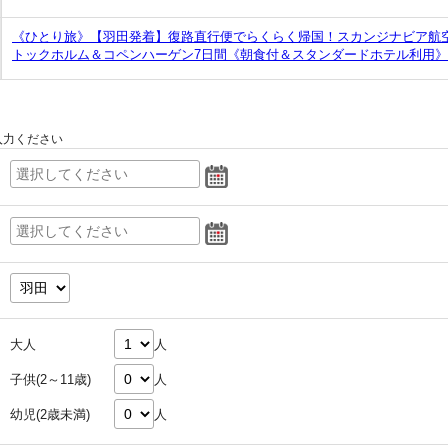
《ひとり旅》【羽田発着】復路直行便でらくらく帰国！スカンジナビア航空
トックホルム＆コペンハーゲン7日間《朝食付＆スタンダードホテル利用》
入力ください
大人
人
子供(2～11歳)
人
幼児(2歳未満)
人