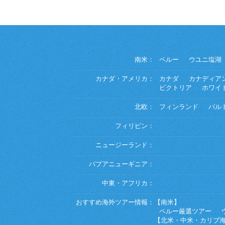
南米：
ペルー
ウユニ塩湖
カナダ・アメリカ：
カナダ
カナディア
ビクトリア
ホワイ
北欧：
フィンランド
バル
フィリピン：
ニュージーランド：
パプアニューギニア：
中東・アフリカ：
おすすめ海外ツアー情報：
【南米】
ペルー厳選ツアー
【北米・中米・カリブ