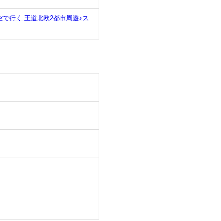
で行く 王道北欧2都市周遊♪ス