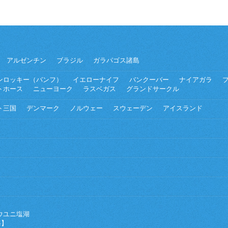
アルゼンチン
ブラジル
ガラパゴス諸島
ンロッキー（バンフ）
イエローナイフ
バンクーバー
ナイアガラ
トホース
ニューヨーク
ラスベガス
グランドサークル
ト三国
デンマーク
ノルウェー
スウェーデン
アイスランド
ウユニ塩湖
海】