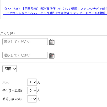
《ひとり旅》【羽田発着】復路直行便でらくらく帰国！スカンジナビア航空
トックホルム＆コペンハーゲン7日間《朝食付＆スタンダードホテル利用》
入力ください
大人
人
子供(2～11歳)
人
幼児(2歳未満)
人