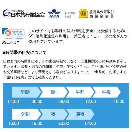
このサイトはお客様の個人情報を安全に送受信するために
SSL暗号化通信を利用し、第三者によるデータの改ざんや
盗用を防いでいます。
SSLとは？
■時間帯の目安について
日程表内の時間帯はホテルの出発時刻ではなく、交通機関の出発時刻を表示し
ています。出発・到着の時間帯（午前・午後など）は、ご利用いただく交通便
や交通事情などにより変更となる場合がありますので、ご出発前にお渡しする
「旅行日程表」にてご確認ください。