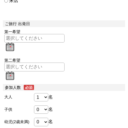
来店
ご旅行 出発日
第一希望
第二希望
参加人数
名
大人
名
子供
名
幼児(2歳未満)