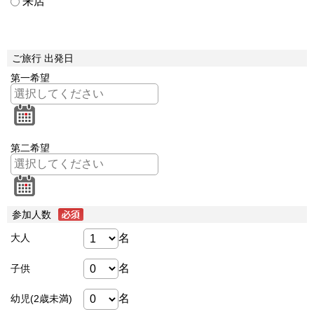
来店
ご旅行 出発日
第一希望
第二希望
参加人数
名
大人
名
子供
名
幼児(2歳未満)