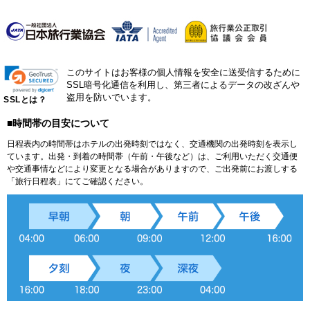
このサイトはお客様の個人情報を安全に送受信するために
SSL暗号化通信を利用し、第三者によるデータの改ざんや
盗用を防いでいます。
SSLとは？
■時間帯の目安について
日程表内の時間帯はホテルの出発時刻ではなく、交通機関の出発時刻を表示し
ています。出発・到着の時間帯（午前・午後など）は、ご利用いただく交通便
や交通事情などにより変更となる場合がありますので、ご出発前にお渡しする
「旅行日程表」にてご確認ください。