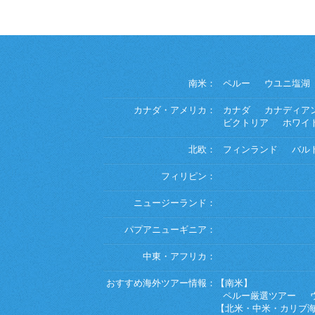
南米：
ペルー
ウユニ塩湖
カナダ・アメリカ：
カナダ
カナディア
ビクトリア
ホワイ
北欧：
フィンランド
バル
フィリピン：
ニュージーランド：
パプアニューギニア：
中東・アフリカ：
おすすめ海外ツアー情報：
【南米】
ペルー厳選ツアー
【北米・中米・カリブ