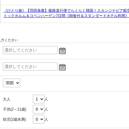
《ひとり旅》【羽田発着】復路直行便でらくらく帰国！スカンジナビア航空
トックホルム＆コペンハーゲン7日間《朝食付＆スタンダードホテル利用》
入力ください
大人
人
子供(2～11歳)
人
幼児(2歳未満)
人