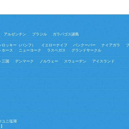
アルゼンチン
ブラジル
ガラパゴス諸島
ンロッキー（バンフ）
イエローナイフ
バンクーバー
ナイアガラ
トホース
ニューヨーク
ラスベガス
グランドサークル
ト三国
デンマーク
ノルウェー
スウェーデン
アイスランド
ウユニ塩湖
海】