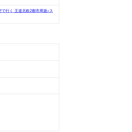
で行く 王道北欧2都市周遊♪ス