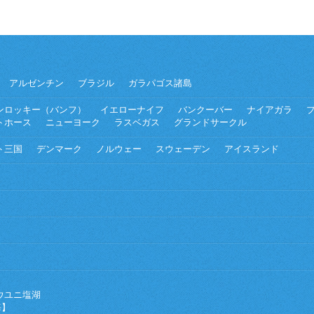
アルゼンチン
ブラジル
ガラパゴス諸島
ンロッキー（バンフ）
イエローナイフ
バンクーバー
ナイアガラ
トホース
ニューヨーク
ラスベガス
グランドサークル
ト三国
デンマーク
ノルウェー
スウェーデン
アイスランド
ウユニ塩湖
海】