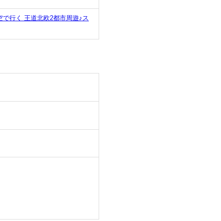
で行く 王道北欧2都市周遊♪ス