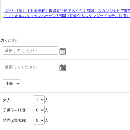
《ひとり旅》【羽田発着】復路直行便でらくらく帰国！スカンジナビア航空
トックホルム＆コペンハーゲン7日間《朝食付＆スタンダードホテル利用》
入力ください
大人
人
子供(2～11歳)
人
幼児(2歳未満)
人