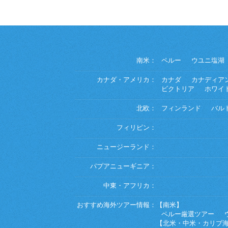
南米：
ペルー
ウユニ塩湖
カナダ・アメリカ：
カナダ
カナディア
ビクトリア
ホワイ
北欧：
フィンランド
バル
フィリピン：
ニュージーランド：
パプアニューギニア：
中東・アフリカ：
おすすめ海外ツアー情報：
【南米】
ペルー厳選ツアー
【北米・中米・カリブ