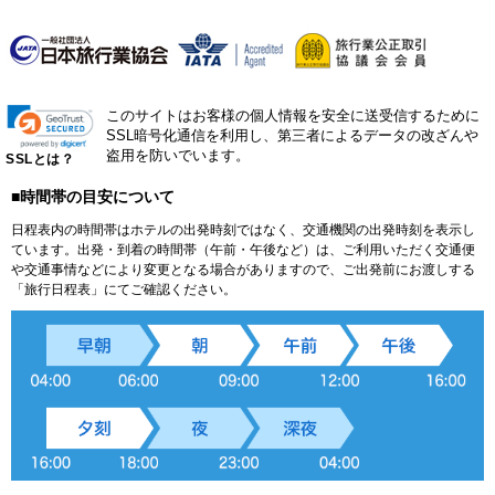
このサイトはお客様の個人情報を安全に送受信するために
SSL暗号化通信を利用し、第三者によるデータの改ざんや
盗用を防いでいます。
SSLとは？
■時間帯の目安について
日程表内の時間帯はホテルの出発時刻ではなく、交通機関の出発時刻を表示し
ています。出発・到着の時間帯（午前・午後など）は、ご利用いただく交通便
や交通事情などにより変更となる場合がありますので、ご出発前にお渡しする
「旅行日程表」にてご確認ください。