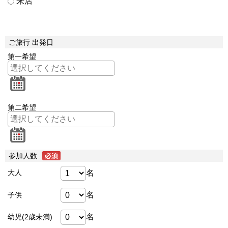
来店
ご旅行 出発日
第一希望
第二希望
参加人数
名
大人
名
子供
名
幼児(2歳未満)