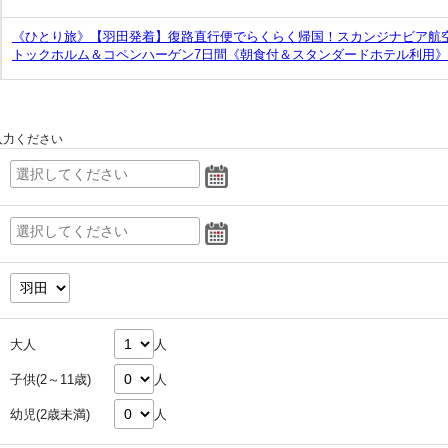
《ひとり旅》【羽田発着】復路直行便でらくらく帰国！スカンジナビア航空
トックホルム＆コペンハーゲン7日間《朝食付＆スタンダードホテル利用》
入力ください
大人
人
子供(2～11歳)
人
幼児(2歳未満)
人