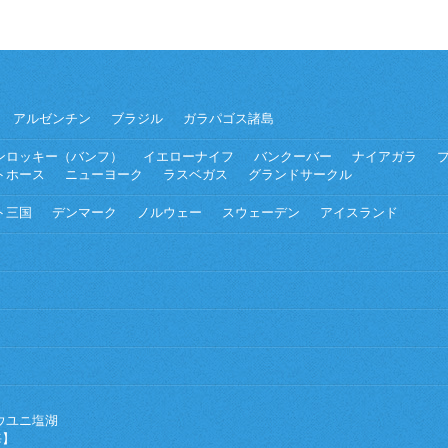
アルゼンチン
ブラジル
ガラパゴス諸島
ンロッキー（バンフ）
イエローナイフ
バンクーバー
ナイアガラ
トホース
ニューヨーク
ラスベガス
グランドサークル
ト三国
デンマーク
ノルウェー
スウェーデン
アイスランド
ウユニ塩湖
海】