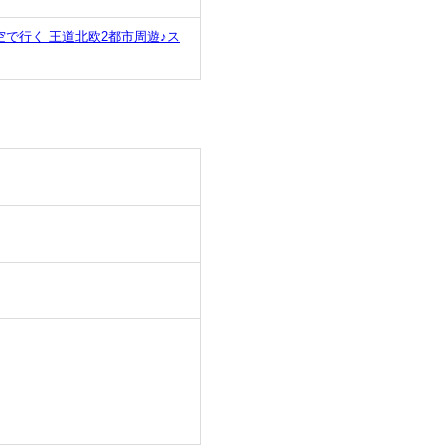
で行く 王道北欧2都市周遊♪ス