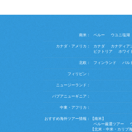
南米：
ペルー
ウユニ塩湖
カナダ・アメリカ：
カナダ
カナディア
ビクトリア
ホワイ
北欧：
フィンランド
バル
フィリピン：
ニュージーランド：
パプアニューギニア：
中東・アフリカ：
おすすめ海外ツアー情報：
【南米】
ペルー厳選ツアー
【北米・中米・カリブ