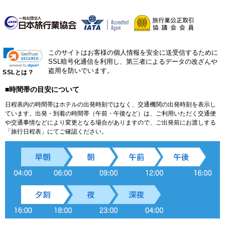
このサイトはお客様の個人情報を安全に送受信するために
SSL暗号化通信を利用し、第三者によるデータの改ざんや
盗用を防いでいます。
SSLとは？
■時間帯の目安について
日程表内の時間帯はホテルの出発時刻ではなく、交通機関の出発時刻を表示し
ています。出発・到着の時間帯（午前・午後など）は、ご利用いただく交通便
や交通事情などにより変更となる場合がありますので、ご出発前にお渡しする
「旅行日程表」にてご確認ください。