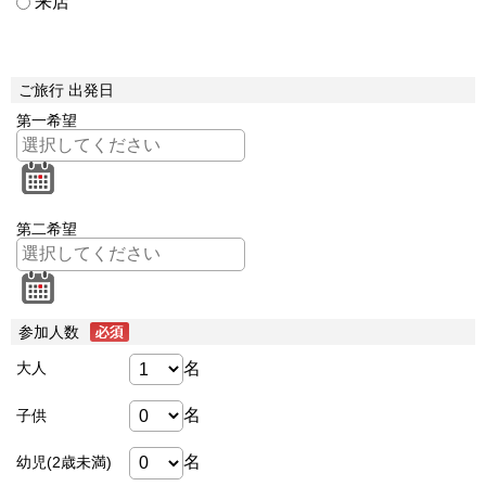
来店
ご旅行 出発日
第一希望
第二希望
参加人数
名
大人
名
子供
名
幼児(2歳未満)