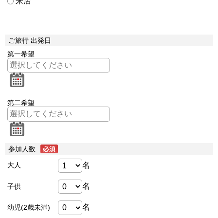
来店
ご旅行 出発日
第一希望
第二希望
参加人数
名
大人
名
子供
名
幼児(2歳未満)