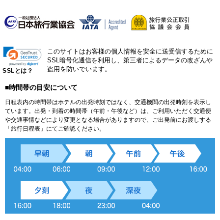
このサイトはお客様の個人情報を安全に送受信するために
SSL暗号化通信を利用し、第三者によるデータの改ざんや
盗用を防いでいます。
SSLとは？
■時間帯の目安について
日程表内の時間帯はホテルの出発時刻ではなく、交通機関の出発時刻を表示し
ています。出発・到着の時間帯（午前・午後など）は、ご利用いただく交通便
や交通事情などにより変更となる場合がありますので、ご出発前にお渡しする
「旅行日程表」にてご確認ください。