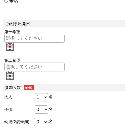
来店
ご旅行 出発日
第一希望
第二希望
参加人数
名
大人
名
子供
名
幼児(2歳未満)