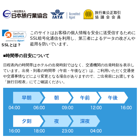
このサイトはお客様の個人情報を安全に送受信するために
SSL暗号化通信を利用し、第三者によるデータの改ざんや
盗用を防いでいます。
SSLとは？
■時間帯の目安について
日程表内の時間帯はホテルの出発時刻ではなく、交通機関の出発時刻を表示し
ています。出発・到着の時間帯（午前・午後など）は、ご利用いただく交通便
や交通事情などにより変更となる場合がありますので、ご出発前にお渡しする
「旅行日程表」にてご確認ください。