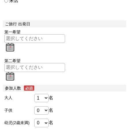
来店
ご旅行 出発日
第一希望
第二希望
参加人数
名
大人
名
子供
名
幼児(2歳未満)