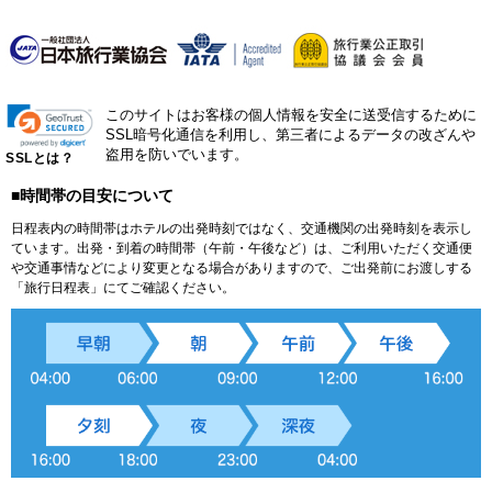
このサイトはお客様の個人情報を安全に送受信するために
SSL暗号化通信を利用し、第三者によるデータの改ざんや
盗用を防いでいます。
SSLとは？
■時間帯の目安について
日程表内の時間帯はホテルの出発時刻ではなく、交通機関の出発時刻を表示し
ています。出発・到着の時間帯（午前・午後など）は、ご利用いただく交通便
や交通事情などにより変更となる場合がありますので、ご出発前にお渡しする
「旅行日程表」にてご確認ください。